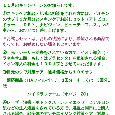
１１月のキャンペーンのお知らせです。
①スキンケア相談・肌荒れ相談をされた方には、ビオチン
のサプリ１か月分とスキンケアお試しセット（アトピコ、
ドゥーエ、ＤＲＸ、ナビジョン、ビューティフルスキンの
中から、おひとつ）差し上げます。
＊お試しセットは、お肌の状況により、希望される商品で
あっても、お勧めしない場合もございます。
②
光・レーザー治療をされている方で、イオン導入（ト
ラネキサム酸 もしくはプラセンタ）を追加される場合、
イオン導入の料金を１０％オフとさせていただきます。
③
目元のシワ対策ケア 通常価格から１０％オフ
適応商品：
HA
フィルパッチ
1
回分 もしくは
3
回分
1
袋
ハイドラファーム（オバジ
ZO
）
④レーザー治療・ボトックス・レディエッセ・ヒアルロン
酸などの注入処置をされている方で、処置と同日にご購入
される場合、顔全体のアンチエイジング対策ケア（対象：