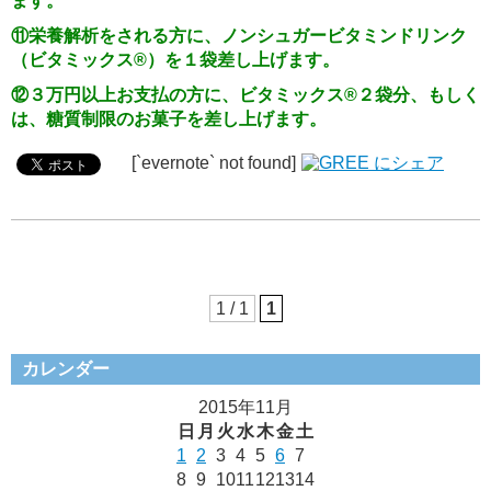
ます。
⑪栄養解析をされる方に、ノンシュガービタミンドリンク
（ビタミックス®）を１袋差し上げます。
⑫
３万円以上お支払の方に、ビタミックス®２袋分、もしく
は、糖質制限のお菓子を差し上
げます。
[`evernote` not found]
1 / 1
1
カレンダー
2015年11月
日
月
火
水
木
金
土
1
2
3
4
5
6
7
8
9
10
11
12
13
14