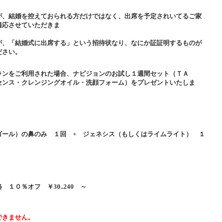
が、結婚を控えておられる方だけではなく、出席を予定されいてるご家
適応させていただきま
す
が、「結婚式に出席する」という招待状なり、なにか証証明するものが
ください。
ランをご利用された場合、ナビジョンのお試し１週間セット（ＴＡ
センス・クレンジングオイル・洗顔フォーム）をプレゼントいたしま
ゴール）の鼻のみ １回 + ジェネシス（もしくはライムライト） １
 ￥30..240 ～
.960
できません。