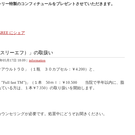
レリー特製のコンフィチュールをプレゼントさせていただきます。
スリーエフ）」の取扱い
3年05月17日 18:09
|
information
アウルトラＤ」（１瓶 ３０カプセル：￥4.200）と、
ull fast TM”)」（１本 50ｍｌ：￥10.500 当院で半年以内に、脂
ている方は、１本￥7.350）の取り扱いを開始します。
カウンセリングが必要です。処置中にどうぞお聞きください。