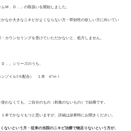
ームＭ．Ｄ．」の取扱いを開始しました。
なかなか大きなニキビがよくならない方・即効性の欲しい方に向いてい
察・カウンセリングを受けていただかないと、処方しません。
．Ｄ．」シリーズのうち、
ンゾイル5％配合） １本 47ｍｌ
を使わなくても、ご自分のもの（刺激のないもの）で結構です。
、１本でかなりもつと思いますが、詳細は診察時にお聞きください。
たくないという方・従来の当院のニキビ治療で物足りないという方が、