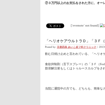
⑦３万円以上のお支払をされた方に、オー
[`evernote` not found]
「ヘリオケアウルトラＤ」「３Ｆ（
Posted by:
京都四条 あいこ皮フ科クリニック
|
201
飲む日焼け止めと言われている、「ヘリオケ
食欲抑制剤（舌下スプレー）の「３Ｆ（Feel ”F
肪溶解注射もしくはトゥルースカルプをされ
当院に通院中の方でも、どちらも、簡単な