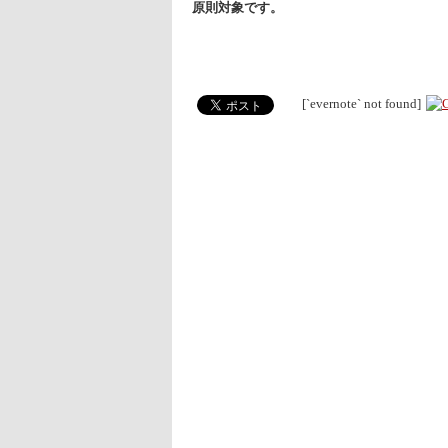
原則対象です。
[`evernote` not found]