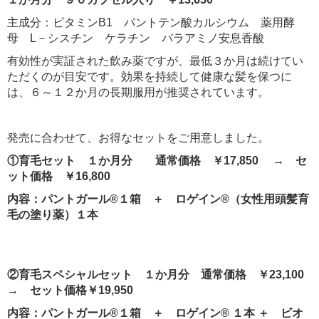
主成分：ビタミンB1 パントテン酸カルシウム 薬用酵
母 L－シスチン ケラチン パラアミノ安息香酸
有効性が実証された飲み薬ですが、最低３か月は続けてい
ただくのが目安です。効果を持続して健康な髪を保つに
は、６～１２か月の長期服用が推奨されています。
発売に合わせて、お得なセットをご用意しました。
①育毛セット １か月分
通常価格 ￥17,850 → セ
ット価格 ￥16,800
内容：パントガール®１箱 ＋ ロゲイン®（女性用頭髪育
毛の塗り薬）１本
②育毛スペシャルセット １か月分 通常価格 ￥23,100
→ セット価格￥19,950
内容：パントガール®１箱 ＋ ロゲイン® １本 ＋ ビオ