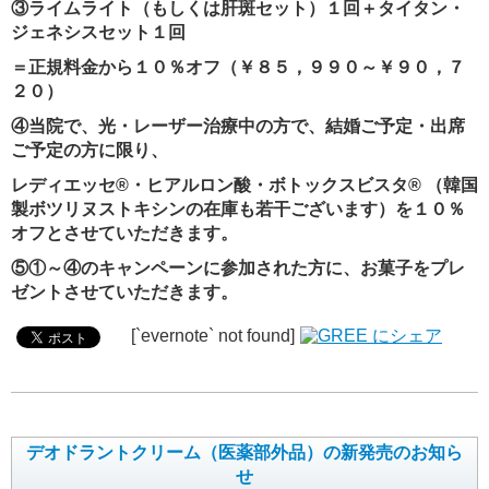
③ライムライト（もしくは肝斑セット）１回＋タイタン・
ジェネシスセット１回
＝正規料金から１０％オフ（￥８５，９９０～￥９０，７
２０）
④当院で、光・レーザー治療中の方で、結婚ご予定・出席
ご予定の方に限り、
レディエッセ®・ヒアルロン酸・ボトックスビスタ® （韓国
製ボツリヌストキシンの在庫も若干ございます）を１０％
オフとさせていただきます。
⑤①～④のキャンペーンに参加された方に、お菓子をプレ
ゼントさせていただきます。
[`evernote` not found]
デオドラントクリーム（医薬部外品）の新発売のお知ら
せ