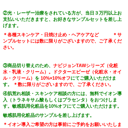
②
光・レーザー治療をされている方が、当日３万円以上お
支払いいただきますと、お好きなサンプルセットを差し上
げます。
＊各種スキンケア・日焼け止め・ヘアケアなど
＊サ
ンプルセットには数に限りがございますので、ご了承くだ
さい。
③商品切り替えのため、
ナビジョン
TAW
シリーズ（化粧
水・乳液・クリーム）。ドクターエビーゼ（化粧水・オイ
ル・クリーム）
を
10%
×
10%
オフ
にてご購入いただけま
す。
＊数に限りがございますので、ご了承ください。
④肌荒れ相談・スキンケア相談の方には、無料でイオン導
入（トラネキサム酸もしくはプラセンタ）をおつけしま
す。
敏感肌用化粧品を
10%
オフにてご購入いただけます。
敏感肌用化粧品のサンプルを差し上げます。
＊イオン導入ご希望の方は事前にご予約をお願いいたしま