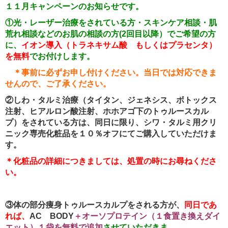
１１月キャンペーンのお知らせです。
①光・レーザー治療をされている方・スキンケア相談・肌
荒れ相談などのお肌の相談の方(2回目以降）
でご希望の方
に、
イオン導入（トラネキサム酸 もしくはプラセンタ）
を無料
でお付けします。
＊事前に必ずお申し付けください。当日では対応できま
せんので、ご了承ください。
②しわ・タルミ治療（タイタン、ジェネシス、ボトックス
注射、ヒアルロン酸注射、ホホアゴ下のトゥルースカル
プ）をされている方は、同日に限り、シワ・タルミ用クリ
ニック専売化粧品を１０％オフにてご購入していただけま
す。
＊化粧品の詳細につきましては、処置の時にお尋ねくださ
い。
③体の部分痩身トゥルースカルプをされる方が、
同日であ
れば、
AC
BODY
＋オーソプロテイン（１食置き換えダイ
エット）１袋を無料で追加
させていただきま