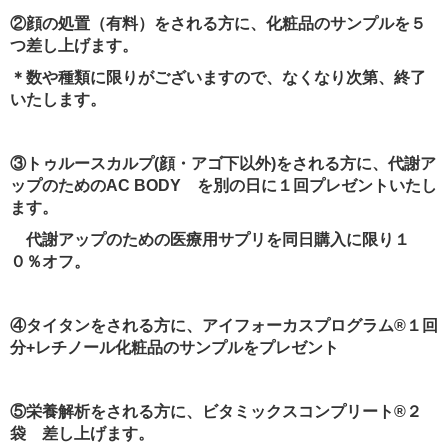
②顔の処置（有料）をされる方に、化粧品のサンプルを５
つ差し上げます。
＊数や種類に限りがございますので、なくなり次第、終了
いたします。
③トゥルースカルプ
(
顔・アゴ下以外
)
をされる方に、代謝ア
ップのための
AC BODY
を別の日に１回プレゼント
いたし
ます。
代謝アップのための医療用サプリを同日購入に限り１
０％オフ。
④タイタンをされる方に、
アイフォーカスプログラム
®
１回
分
+
レチノール化粧品のサンプル
をプレゼント
⑤栄養解析をされる方に
、ビタミックスコンプリート
®
２
袋
差し上げます。