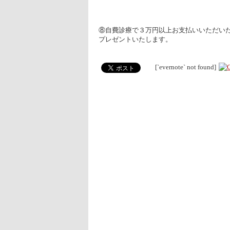
⑧自費診療で３万円以上お支払いいただい
プレゼントいたします。
[`evernote` not found]