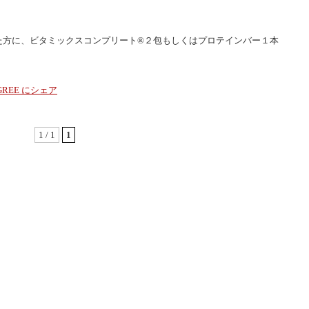
た方に、ビタミックスコンプリート®２包もしくはプロテインバー１本
1 / 1
1