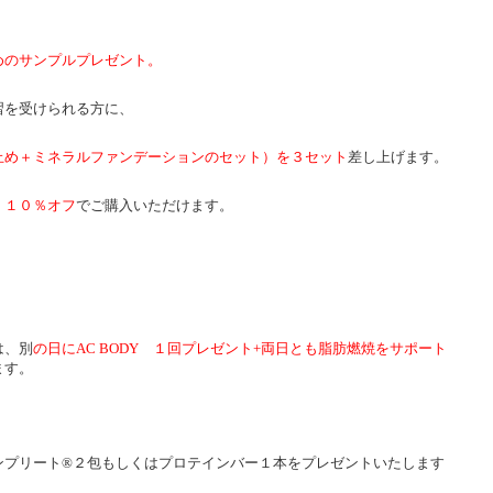
めのサンプルプレゼント。
習を受けられる方に、
止め＋ミネラルファンデーションのセット）を３セット
差し上げます。
、１０％オフ
でご購入いただけます。
は、別
の日にAC BODY １回プレゼント+両日とも脂肪燃焼をサポート
ます。
ンプリート®２包もしくはプロテインバー１本をプレゼントいたします