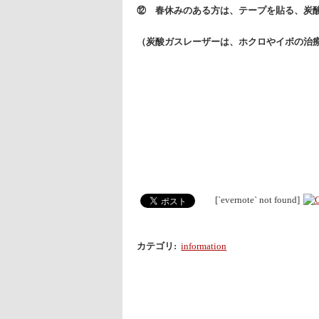
⑫ 春休みのある方は、テープを貼る、炭
（炭酸ガスレーザーは、ホクロやイボの治
[`evernote` not found]
カテゴリ
:
information