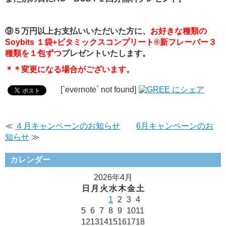
⑨５万円以上お支払いいただいた方に、
お好きな種類の
Soybits １袋+ビタミックスコンプリート®新フレーバー３
種類を１包ずつ
プレゼントいたします。
＊＊変更になる場合がございます。
[`evernote` not found]
≪
４月キャンペーンのお知らせ
6月キャンペーンのお
知らせ
≫
カレンダー
2026年4月
日
月
火
水
木
金
土
1
2
3
4
5
6
7
8
9
10
11
12
13
14
15
16
17
18